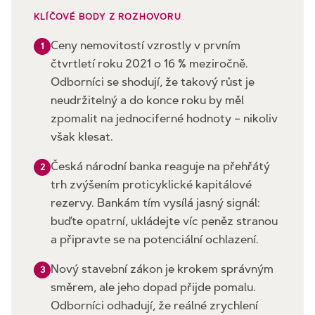
KLÍČOVÉ BODY Z ROZHOVORU
Ceny nemovitostí vzrostly v prvním
1
čtvrtletí roku 2021 o 16 % meziročně.
Odborníci se shodují, že takový růst je
neudržitelný a do konce roku by měl
zpomalit na jednociferné hodnoty – nikoliv
však klesat.
Česká národní banka reaguje na přehřátý
2
trh zvýšením proticyklické kapitálové
rezervy. Bankám tím vysílá jasný signál:
buďte opatrní, ukládejte víc peněz stranou
a připravte se na potenciální ochlazení.
Nový stavební zákon je krokem správným
3
směrem, ale jeho dopad přijde pomalu.
Odborníci odhadují, že reálné zrychlení