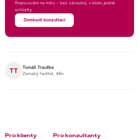
financování na míru – bez závazků, v klidu jedné
schůzky.
Domluvit konzultaci
Tomáš Trauške
TT
Zemský ředitel, 4fin
Pro klienty
Pro konzultanty