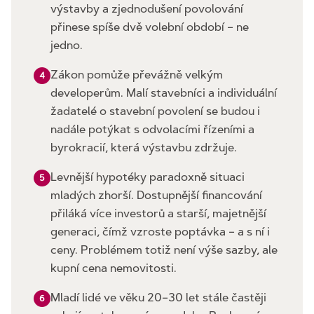
výstavby a zjednodušení povolování
přinese spíše dvě volební období – ne
jedno.
Zákon pomůže převážně velkým
4
developerům. Malí stavebníci a individuální
žadatelé o stavební povolení se budou i
nadále potýkat s odvolacími řízeními a
byrokracií, která výstavbu zdržuje.
Levnější hypotéky paradoxně situaci
5
mladých zhorší. Dostupnější financování
přiláká více investorů a starší, majetnější
generaci, čímž vzroste poptávka – a s ní i
ceny. Problémem totiž není výše sazby, ale
kupní cena nemovitosti.
Mladí lidé ve věku 20–30 let stále častěji
6