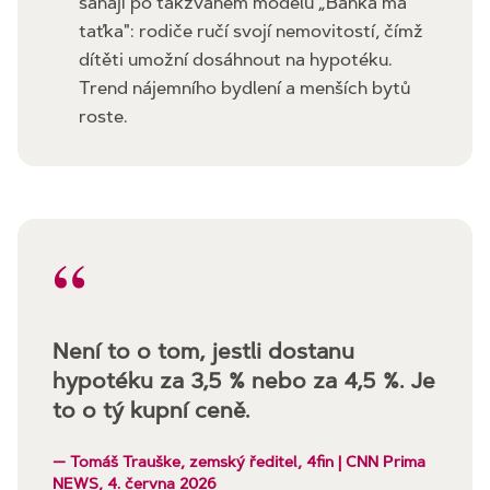
sahají po takzvaném modelu „Banka má
taťka": rodiče ručí svojí nemovitostí, čímž
dítěti umožní dosáhnout na hypotéku.
Trend nájemního bydlení a menších bytů
roste.
“
Není to o tom, jestli dostanu
hypotéku za 3,5 % nebo za 4,5 %. Je
to o tý kupní ceně.
— Tomáš Trauške, zemský ředitel, 4fin | CNN Prima
NEWS, 4. června 2026