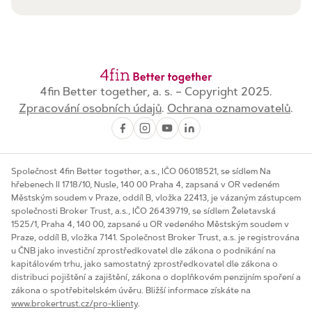
4fin Better together, a. s. – Copyright 2025.
Zpracování osobních údajů
.
Ochrana oznamovatelů
.
Společnost 4fin Better together, a.s., IČO 06018521, se sídlem Na
hřebenech II 1718/10, Nusle, 140 00 Praha 4, zapsaná v OR vedeném
Městským soudem v Praze, oddíl B, vložka 22413, je vázaným zástupcem
společnosti Broker Trust, a.s., IČO 26439719, se sídlem Želetavská
1525/1, Praha 4, 140 00, zapsané u OR vedeného Městským soudem v
Praze, oddíl B, vložka 7141. Společnost Broker Trust, a.s. je registrována
u ČNB jako investiční zprostředkovatel dle zákona o podnikání na
kapitálovém trhu, jako samostatný zprostředkovatel dle zákona o
distribuci pojištění a zajištění, zákona o doplňkovém penzijním spoření a
zákona o spotřebitelském úvěru. Bližší informace získáte na
www.brokertrust.cz/pro-klienty
.